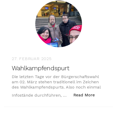
27. FEBRUAR 2025
Wahlkampfendspurt
Die letzten Tage vor der Bürgerschaftswahl
am 02. März stehen traditionell im Zeichen
des Wahlkampfendspurts. Also noch einmal
„Wahlkamp
Read More
Infostände durchführen, …